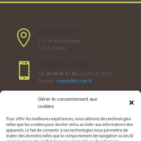
Adresse Mairie

2 Pl. de la République
11350 Tuchan
Contacter la Mairie

Tél.
04 68 45 51 00
(à partir de 9h30)
Courriel :
mairie@tuchan.fr
Horaires d'ouverture au public
Gérer le consentement aux
cookies
Les lundis, mardis et jeudis : de 8h à 12h et de 13h30 à
17h30.
Pour offrir les meilleures expériences, nous utilisons des technologies
Les mercredis : de 13h30 à 17h30.
telles que les cookies pour stocker et/ou accéder aux informations des
Les vendredis : de 8h à 12h.
appareils. Le fait de consentir à ces technologies nous permettra de
traiter des données telles que le comportement de navigation ou les ID