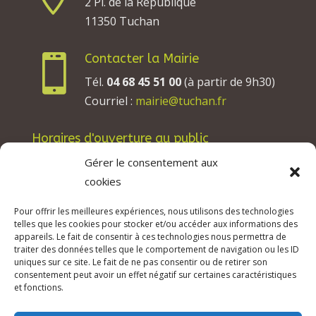
2 Pl. de la République
11350 Tuchan
Contacter la Mairie

Tél.
04 68 45 51 00
(à partir de 9h30)
Courriel :
mairie@tuchan.fr
Horaires d'ouverture au public
Les lundis, mardis et jeudis : de 8h à 12h et de
Gérer le consentement aux
13h30 à 17h30.
cookies
Les mercredis : de 13h30 à 17h30.
Pour offrir les meilleures expériences, nous utilisons des technologies
Les vendredis : de 8h à 12h.
telles que les cookies pour stocker et/ou accéder aux informations des
appareils. Le fait de consentir à ces technologies nous permettra de
traiter des données telles que le comportement de navigation ou les ID
uniques sur ce site. Le fait de ne pas consentir ou de retirer son
consentement peut avoir un effet négatif sur certaines caractéristiques
© 2026 Mairie de Tuchan | Site Internet réalisé
et fonctions.
par
SATURNE innovations