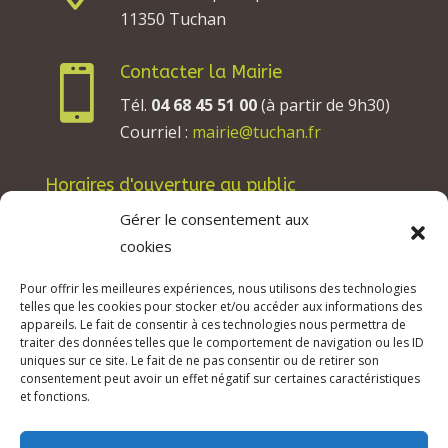
11350 Tuchan
Contacter la Mairie

Tél.
04 68 45 51 00
(à partir de 9h30)
Courriel :
mairie@tuchan.fr
Horaires d'ouverture au public
Les lundis, mardis et jeudis : de 8h à 12h et de
Gérer le consentement aux
13h30 à 17h30.
cookies
Les mercredis : de 13h30 à 17h30.
Pour offrir les meilleures expériences, nous utilisons des technologies
Les vendredis : de 8h à 12h.
telles que les cookies pour stocker et/ou accéder aux informations des
appareils. Le fait de consentir à ces technologies nous permettra de
traiter des données telles que le comportement de navigation ou les ID
uniques sur ce site. Le fait de ne pas consentir ou de retirer son
consentement peut avoir un effet négatif sur certaines caractéristiques
© 2026 Mairie de Tuchan | Site Internet réalisé
et fonctions.
par
SATURNE innovations