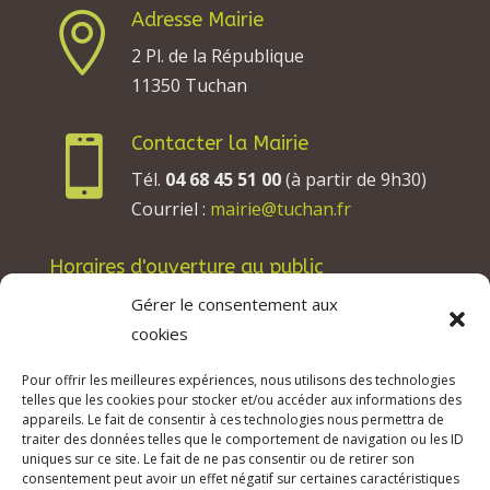
Adresse Mairie

2 Pl. de la République
11350 Tuchan
Contacter la Mairie

Tél.
04 68 45 51 00
(à partir de 9h30)
Courriel :
mairie@tuchan.fr
Horaires d'ouverture au public
Les lundis, mardis et jeudis : de 8h à 12h et de
Gérer le consentement aux
13h30 à 17h30.
cookies
Les mercredis : de 13h30 à 17h30.
Pour offrir les meilleures expériences, nous utilisons des technologies
Les vendredis : de 8h à 12h.
telles que les cookies pour stocker et/ou accéder aux informations des
appareils. Le fait de consentir à ces technologies nous permettra de
traiter des données telles que le comportement de navigation ou les ID
uniques sur ce site. Le fait de ne pas consentir ou de retirer son
consentement peut avoir un effet négatif sur certaines caractéristiques
© 2026 Mairie de Tuchan | Site Internet réalisé