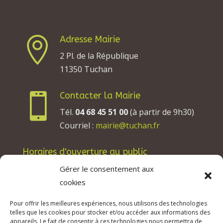
Adresse Mairie

2 Pl. de la République
11350 Tuchan
Contacter la Mairie

Tél.
04 68 45 51 00
(à partir de 9h30)
Courriel :
mairie@tuchan.fr
Horaires d'ouverture au public
Les lundis, mardis et jeudis : de 8h à 12h et de
Gérer le consentement aux
13h30 à 17h30.
cookies
Les mercredis : de 13h30 à 17h30.
Pour offrir les meilleures expériences, nous utilisons des technologies
Les vendredis : de 8h à 12h.
telles que les cookies pour stocker et/ou accéder aux informations des
appareils. Le fait de consentir à ces technologies nous permettra de