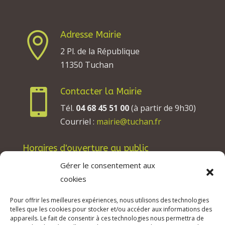
Adresse Mairie

2 Pl. de la République
11350 Tuchan
Contacter la Mairie

Tél.
04 68 45 51 00
(à partir de 9h30)
Courriel :
mairie@tuchan.fr
Horaires d'ouverture au public
Les lundis, mardis et jeudis : de 8h à 12h et de
Gérer le consentement aux
13h30 à 17h30.
cookies
Les mercredis : de 13h30 à 17h30.
Pour offrir les meilleures expériences, nous utilisons des technologies
Les vendredis : de 8h à 12h.
telles que les cookies pour stocker et/ou accéder aux informations des
appareils. Le fait de consentir à ces technologies nous permettra de