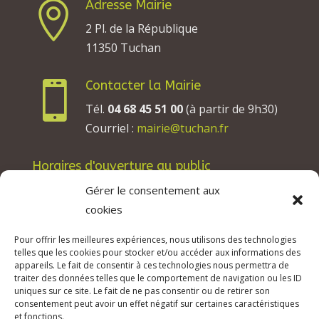
Adresse Mairie

2 Pl. de la République
11350 Tuchan
Contacter la Mairie

Tél.
04 68 45 51 00
(à partir de 9h30)
Courriel :
mairie@tuchan.fr
Horaires d'ouverture au public
Les lundis, mardis et jeudis : de 8h à 12h et de
Gérer le consentement aux
13h30 à 17h30.
cookies
Les mercredis : de 13h30 à 17h30.
Pour offrir les meilleures expériences, nous utilisons des technologies
Les vendredis : de 8h à 12h.
telles que les cookies pour stocker et/ou accéder aux informations des
appareils. Le fait de consentir à ces technologies nous permettra de
traiter des données telles que le comportement de navigation ou les ID
uniques sur ce site. Le fait de ne pas consentir ou de retirer son
consentement peut avoir un effet négatif sur certaines caractéristiques
© 2026 Mairie de Tuchan | Site Internet réalisé
et fonctions.