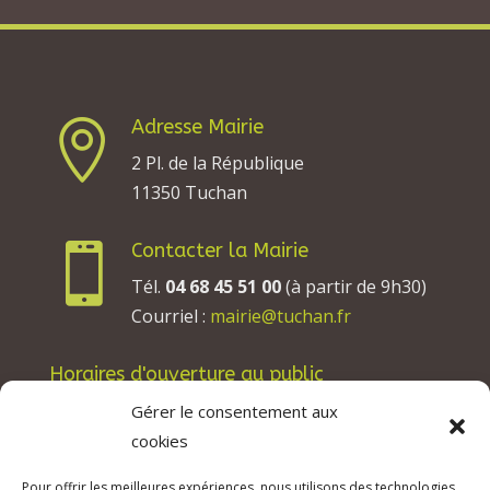
Adresse Mairie

2 Pl. de la République
11350 Tuchan
Contacter la Mairie

Tél.
04 68 45 51 00
(à partir de 9h30)
Courriel :
mairie@tuchan.fr
Horaires d'ouverture au public
Les lundis, mardis et jeudis : de 8h à 12h et de
Gérer le consentement aux
13h30 à 17h30.
cookies
Les mercredis : de 13h30 à 17h30.
Pour offrir les meilleures expériences, nous utilisons des technologies