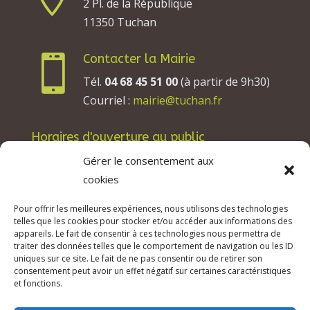
2 Pl. de la République
11350 Tuchan
Contacter la Mairie

Tél.
04 68 45 51 00
(à partir de 9h30)
Courriel :
mairie@tuchan.fr
Horaires d'ouverture au public
Les lundis, mardis et jeudis : de 8h à 12h et de
Gérer le consentement aux
13h30 à 17h30.
cookies
Les mercredis : de 13h30 à 17h30.
Pour offrir les meilleures expériences, nous utilisons des technologies
Les vendredis : de 8h à 12h.
telles que les cookies pour stocker et/ou accéder aux informations des
appareils. Le fait de consentir à ces technologies nous permettra de
traiter des données telles que le comportement de navigation ou les ID
uniques sur ce site. Le fait de ne pas consentir ou de retirer son
consentement peut avoir un effet négatif sur certaines caractéristiques
© 2026 Mairie de Tuchan | Site Internet réalisé
et fonctions.
par
SATURNE innovations