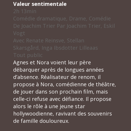
Valeur sentimentale
2h 13min
Comédie dramatique, Drame, Comédie
De
Joachim Trier
Par
Joachim Trier, Eskil
Vogt
Avec
Renate Reinsve, Stellan
Skarsgård, Inga Ibsdotter Lilleaas
Tout public
Agnes et Nora voient leur père
débarquer après de longues années
d’absence. Réalisateur de renom, il
propose à Nora, comédienne de théâtre,
de jouer dans son prochain film, mais
celle-ci refuse avec défiance. Il propose
alors le rôle à une jeune star
hollywoodienne, ravivant des souvenirs
de famille douloureux.