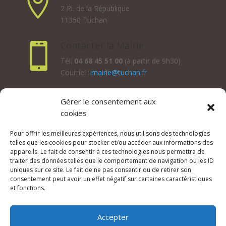

2 Pl. de la République
11350 Tuchan
Contacter la Mairie

Tél.
04 68 45 51 00
(à partir de 9h30)
Courriel :
mairie@tuchan.fr
Horaires d'ouverture au public
Gérer le consentement aux
cookies
Les lundis, mardis et jeudis : de 8h à 12h et de 13h30 à
17h30.
Pour offrir les meilleures expériences, nous utilisons des technologies
Les mercredis : de 13h30 à 17h30.
telles que les cookies pour stocker et/ou accéder aux informations des
Les vendredis : de 8h à 12h.
appareils. Le fait de consentir à ces technologies nous permettra de
traiter des données telles que le comportement de navigation ou les ID
uniques sur ce site. Le fait de ne pas consentir ou de retirer son
consentement peut avoir un effet négatif sur certaines caractéristiques
et fonctions.
© 2026 Mairie de Tuchan | Site Internet réalisé par
SATURNE innovations
Accepter