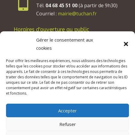

Tél.
04 68 45 51 00
(à partir de 9h30)
Courriel :
mairie@tuchan.fr
Horaires d'ouverture au public
Les lundis, mardis et jeudis : de 8h à 12h et de
Gérer le consentement aux
13h30 à 17h30.
cookies
Les mercredis : de 13h30 à 17h30.
Pour offrir les meilleures expériences, nous utilisons des technologies
Les vendredis : de 8h à 12h.
telles que les cookies pour stocker et/ou accéder aux informations des
appareils. Le fait de consentir à ces technologies nous permettra de
traiter des données telles que le comportement de navigation ou les ID
uniques sur ce site. Le fait de ne pas consentir ou de retirer son
consentement peut avoir un effet négatif sur certaines caractéristiques
© 2026 Mairie de Tuchan | Site Internet réalisé
et fonctions.
par
SATURNE innovations
Accepter
Mentions légales & Crédits
–
RGPD Protection
des données
–
Refuser
Déclaration d’accessibilité