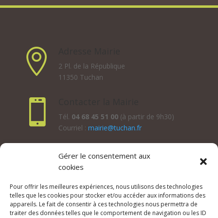
Adresse Mairie

2 Pl. de la République
11350 Tuchan
Contacter la Mairie

Tél.
04 68 45 51 00
(à partir de 9h30)
Courriel :
mairie@tuchan.fr
Horaires d'ouverture au public
Gérer le consentement aux
cookies
Les lundis, mardis et jeudis : de 8h à 12h et de 13h30 à
17h30.
Pour offrir les meilleures expériences, nous utilisons des technologies
Les mercredis : de 13h30 à 17h30.
telles que les cookies pour stocker et/ou accéder aux informations des
Les vendredis : de 8h à 12h.
appareils. Le fait de consentir à ces technologies nous permettra de
traiter des données telles que le comportement de navigation ou les ID