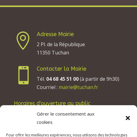
Adresse Mairie

2 Pl. de la République
11350 Tuchan
Contacter la Mairie

Tél.
04 68 45 51 00
(à partir de 9h30)
Courriel :
mairie@tuchan.fr
Horaires d'ouverture au public
Les lundis, mardis et jeudis : de 8h à 12h et de
Gérer le consentement aux
13h30 à 17h30.
cookies
Les mercredis : de 13h30 à 17h30.
Pour offrir les meilleures expériences, nous utilisons des technologies