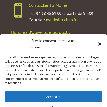
Contacter la Mairie

Tél.
04 68 45 51 00
(à partir de 9h30)
Courriel :
mairie@tuchan.fr
Horaires d'ouverture au public
Les lundis, mardis et jeudis : de 8h à 12h et de
Gérer le consentement aux
13h30 à 17h30.
cookies
Les mercredis : de 13h30 à 17h30.
Pour offrir les meilleures expériences, nous utilisons des technologies
Les vendredis : de 8h à 12h.
telles que les cookies pour stocker et/ou accéder aux informations des
appareils. Le fait de consentir à ces technologies nous permettra de
traiter des données telles que le comportement de navigation ou les ID
uniques sur ce site. Le fait de ne pas consentir ou de retirer son
consentement peut avoir un effet négatif sur certaines caractéristiques
© 2026 Mairie de Tuchan | Site Internet réalisé
et fonctions.
par
SATURNE innovations
Accepter
Mentions légales & Crédits
–
RGPD Protection