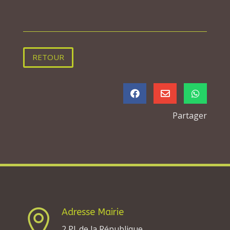
RETOUR



Partager
Adresse Mairie

2 Pl. de la République