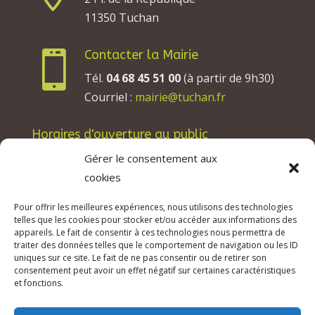
11350 Tuchan
Contacter la Mairie

Tél.
04 68 45 51 00
(à partir de 9h30)
Courriel :
mairie@tuchan.fr
Horaires d'ouverture au public
Les lundis, mardis et jeudis : de 8h à 12h et de
Gérer le consentement aux
13h30 à 17h30.
cookies
Les mercredis : de 13h30 à 17h30.
Pour offrir les meilleures expériences, nous utilisons des technologies
Les vendredis : de 8h à 12h.
telles que les cookies pour stocker et/ou accéder aux informations des
appareils. Le fait de consentir à ces technologies nous permettra de
traiter des données telles que le comportement de navigation ou les ID
uniques sur ce site. Le fait de ne pas consentir ou de retirer son
consentement peut avoir un effet négatif sur certaines caractéristiques
© 2026 Mairie de Tuchan | Site Internet réalisé
et fonctions.
par
SATURNE innovations