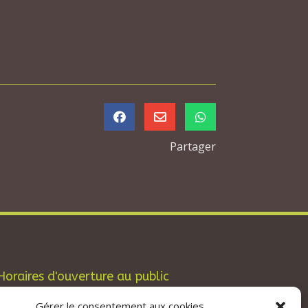



Partager
Horaires d'ouverture au public
Les lundis, mardis et jeudis : de 8h à 12h et
Gérer le consentement aux cookies